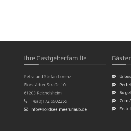
Ihre Gastgeberfamilie
Gäste
Petra und Stefan Lorenz
Unbesch
Florstädter Straße 10
Perfek
61203 Reichelsheim
So geh
Zum Ab
+49(0)172 6902255
Erste 
info@nordsee-meerurlaub.de