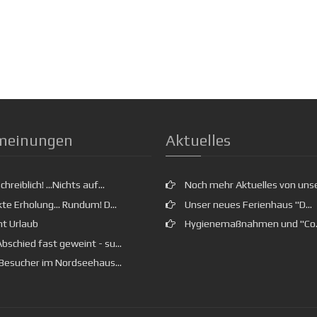
meinungen
Aktuelles
reiblich! ...Nichts auf...
Noch mehr Aktuelles von unser
te Erholung... Rundum! D...
Unser neues Ferienhaus "D...
t Urlaub
Hygienemaßnahmen und "Co..
schied fast geweint - su...
Besucher im Nordseehaus...