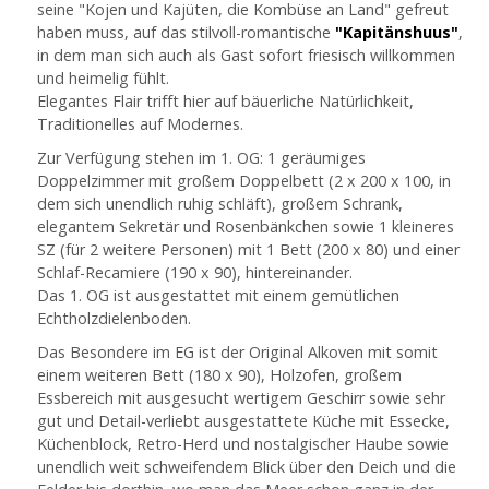
seine "Kojen und Kajüten, die Kombüse an Land" gefreut
haben muss, auf das stilvoll-romantische
"Kapitänshuus"
,
in dem man sich auch als Gast sofort friesisch willkommen
und heimelig fühlt.
Elegantes Flair trifft hier auf bäuerliche Natürlichkeit,
Traditionelles auf Modernes.
Zur Verfügung stehen im 1. OG: 1 geräumiges
Doppelzimmer mit großem Doppelbett (2 x 200 x 100, in
dem sich unendlich ruhig schläft), großem Schrank,
elegantem Sekretär und Rosenbänkchen sowie 1 kleineres
SZ (für 2 weitere Personen) mit 1 Bett (200 x 80) und einer
Schlaf-Recamiere (190 x 90), hintereinander.
Das 1. OG ist ausgestattet mit einem gemütlichen
Echtholzdielenboden.
Das Besondere im EG ist der Original Alkoven mit somit
einem weiteren Bett (180 x 90), Holzofen, großem
Essbereich mit ausgesucht wertigem Geschirr sowie sehr
gut und Detail-verliebt ausgestattete Küche mit Essecke,
Küchenblock, Retro-Herd und nostalgischer Haube sowie
unendlich weit schweifendem Blick über den Deich und die