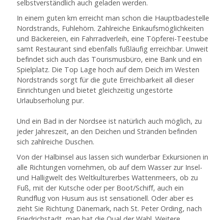
selbstverständlich auch geladen werden.
In einem guten km erreicht man schon die Hauptbadestelle
Nordstrands, Fuhlehörn. Zahlreiche Einkaufsmöglichkeiten
und Bäckereien, ein Fahrradverleih, eine Töpferei-Teestube
samt Restaurant sind ebenfalls fußläufig erreichbar. Unweit
befindet sich auch das Tourismusbüro, eine Bank und ein
Spielplatz. Die Top Lage hoch auf dem Deich im Westen
Nordstrands sorgt für die gute Erreichbarkeit all dieser
Einrichtungen und bietet gleichzeitig ungestörte
Urlaubserholung pur.
Und ein Bad in der Nordsee ist natürlich auch möglich, zu
jeder Jahreszeit, an den Deichen und Stränden befinden
sich zahlreiche Duschen.
Von der Halbinsel aus lassen sich wunderbar Exkursionen in
alle Richtungen vornehmen, ob auf dem Wasser zur Insel-
und Halligwelt des Weltkulturerbes Wattenmeers, ob zu
Fuß, mit der Kutsche oder per Boot/Schiff, auch ein
Rundflug von Husum aus ist sensationell. Oder aber es
zieht Sie Richtung Dänemark, nach St. Peter Ording, nach
Friedrichstadt, man hat die Qual der Wahl. Weitere